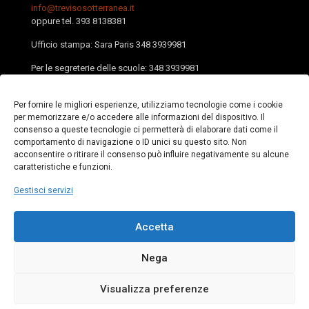
info@trevisosotterranea.it
oppure tel.
393 8138381
Ufficio stampa: Sara Paris
348 3939981
Per le segreterie delle scuole:
348 3939981
PEC:
trevisosotterranea@pec.it
Per fornire le migliori esperienze, utilizziamo tecnologie come i cookie
per memorizzare e/o accedere alle informazioni del dispositivo. Il
Facebook
Instagram
YouTube
consenso a queste tecnologie ci permetterà di elaborare dati come il
comportamento di navigazione o ID unici su questo sito. Non
acconsentire o ritirare il consenso può influire negativamente su alcune
caratteristiche e funzioni.
Gestisci servizi
Accetta
Nega
© Associazione Treviso Sotterranea – Viale Monfenera 25,
31100 Treviso, Italia – p.iva 04911240267 – c.f. 94148390266 |
Privacy
|
Cookie
| Web:
ELAN42.com
Visualizza preferenze