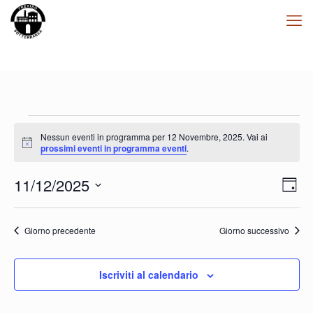
Eventi
Nessun eventi in programma per 12 Novembre, 2025. Vai ai
for
Notice
prossimi eventi in programma eventi
.
12
Viste
Even
11/12/2025
Novembre,
Giorn
Navig
Viste
2025
Seleziona
Navi
la
data.
Giorno precedente
Giorno successivo
Iscriviti al calendario