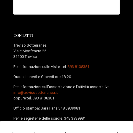
CONTATTI
Treviso Sotterranea
Viale Monfenera 25
31100 Treviso
Per informazioni sulle visite: tel.
393 8138381
Orario: Lunedì e Giovedì ore 18-20
Per informazioni sull’associazione e l’attività associativa:
info@trevisosotterranea.it
oppure tel.
393 8138381
Ufficio stampa: Sara Paris
348 3939981
Per le segreterie delle scuole:
348 3939981
PEC:
trevisosotterranea@pec.it